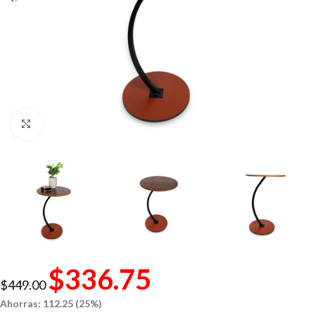
Click to enlarge
$
336.75
$
449.00
Ahorras: 112.25 (25%)