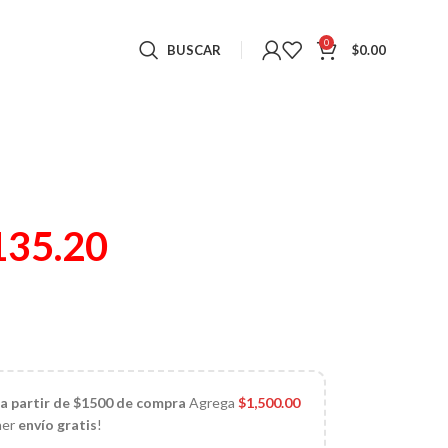
0
BUSCAR
$
0.00
135.20
 a partir de $1500 de compra
Agrega
$
1,500.00
ner
envío gratis
!