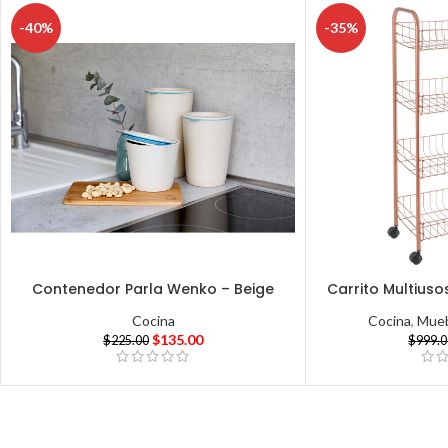
-40%
-35%
Contenedor Parla Wenko – Beige
Carrito Multiuso
Cocina
Cocina
,
Mueb
$
135.00
$
225.00
$
999.