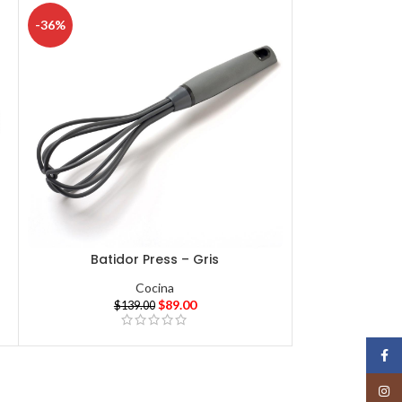
-36%
Batidor Press – Gris
Cocina
$
89.00
$
139.00
Face
Insta