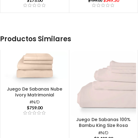
$
175.00
$
349.30
$
499.00
Productos Similares
Juego De Sabanas Nube
Ivory Matrimonial
#N/D
$
759.00
Juego De Sabanas 100%
Bambu King Size Rosa
#N/D