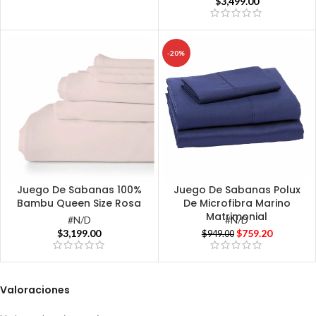
$
3,499.00
-20%
Juego De Sabanas 100%
Juego De Sabanas Polux
Bambu Queen Size Rosa
De Microfibra Marino
Matrimonial
#N/D
#N/D
$
3,199.00
$
759.20
$
949.00
Valoraciones