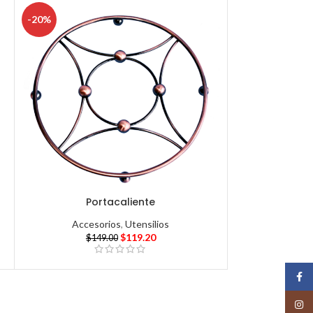
-20%
Portacaliente
Accesorios
,
Utensilios
$
119.20
$
149.00
Face
Insta