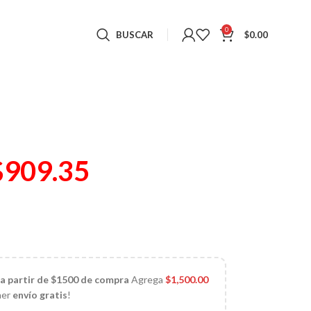
0
BUSCAR
$
0.00
$
909.35
)
 a partir de $1500 de compra
Agrega
$
1,500.00
ner
envío gratis
!