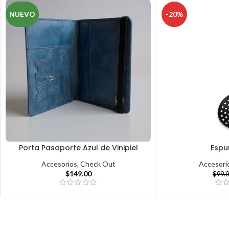
NUEVO
-20%
Porta Pasaporte Azul de Vinipiel
Esp
Accesorios
,
Check Out
Accesori
$
149.00
$
99.