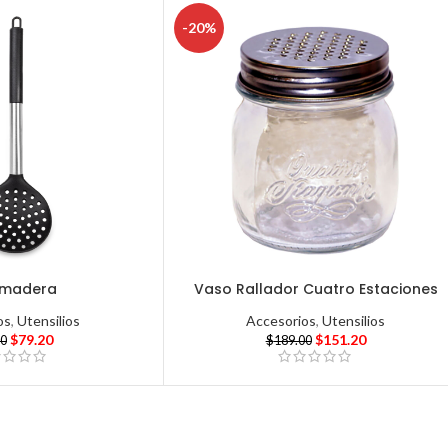
-20%
umadera
Vaso Rallador Cuatro Estaciones
os
,
Utensilios
Accesorios
,
Utensilios
$
79.20
$
151.20
00
$
189.00