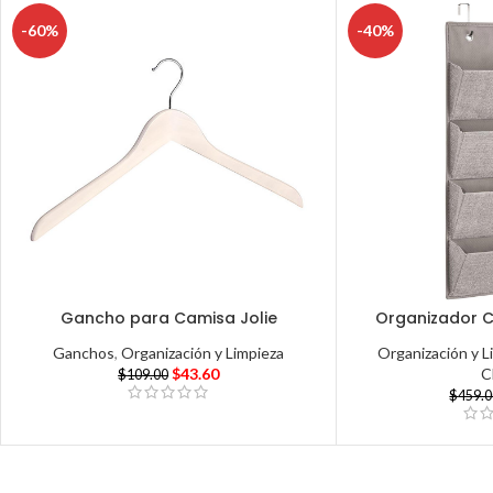
-60%
-40%
Gancho para Camisa Jolie
Organizador C
Ganchos
,
Organización y Limpieza
Organización y L
$
43.60
C
$
109.00
$
459.