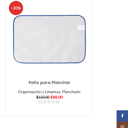
-20%
Paño para Planchar
Organización y Limpieza
,
Planchado
$
88.00
$
110.00
Face
Insta