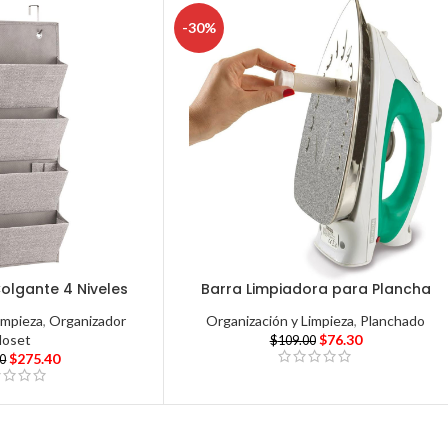
-30%
olgante 4 Niveles
Barra Limpiadora para Plancha
impieza
,
Organizador
Organización y Limpieza
,
Planchado
loset
$
76.30
$
109.00
$
275.40
00