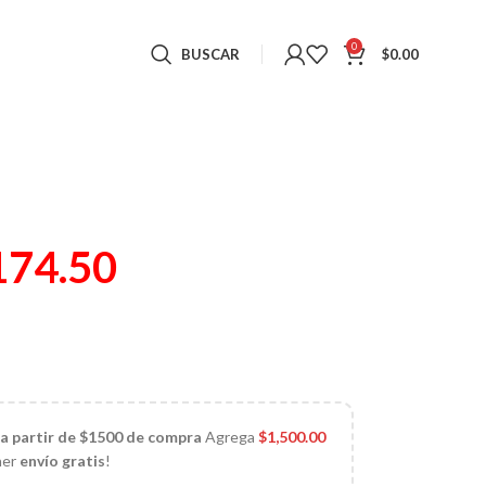
0
BUSCAR
$
0.00
174.50
)
 a partir de $1500 de compra
Agrega
$
1,500.00
ner
envío gratis
!