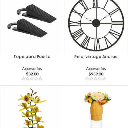
Tope para Puerta
Reloj vintage Andras
Accesorios
Accesorios
$
32.00
$
959.00