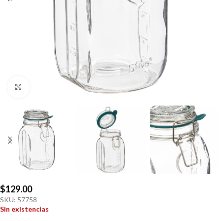
Click to enlarge
$
129.00
SKU:
57758
Sin existencias