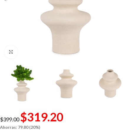
Click to enlarge
$
319.20
$
399.00
Ahorras: 79.80 (20%)