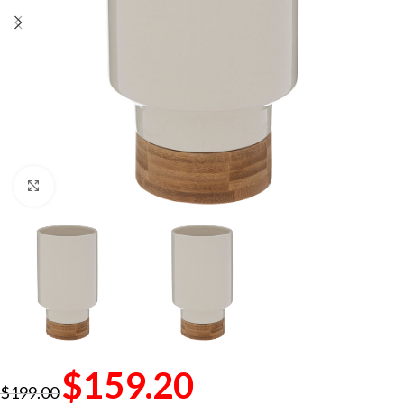
Click to enlarge
$
159.20
$
199.00