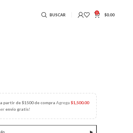
0
BUSCAR
$
0.00
 a partir de $1500 de compra
Agrega
$
1,500.00
ner
envío gratis
!
ulo
▶