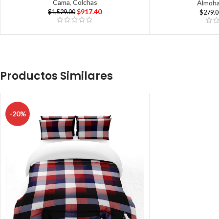
Cama
,
Colchas
Almoh
$
917.40
$
1,529.00
$
279.
Productos Similares
-20%