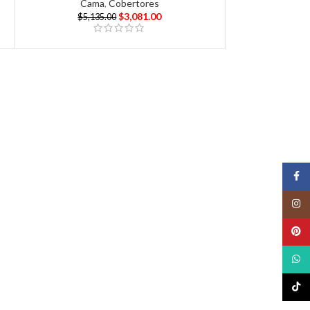
Cama
,
Cobertores
$
3,081.00
$
5,135.00
Face
Insta
Pinte
What
TikTo