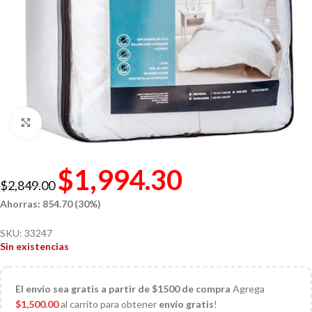
Click to enlarge
$
1,994.30
$
2,849.00
Ahorras: 854.70 (30%)
SKU:
33247
Sin existencias
El
envío sea gratis a partir de $1500 de compra
Agrega
$
1,500.00
al carrito para obtener
envío gratis
!