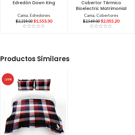
Edredón Down King
Cobertor Térmico
Bioelectric Matrimonial
Cama
,
Edredones
Cama
,
Cobertores
$
1,553.30
$
2,055.20
$
2,219.00
$
2,569.00
Productos Similares
-20%