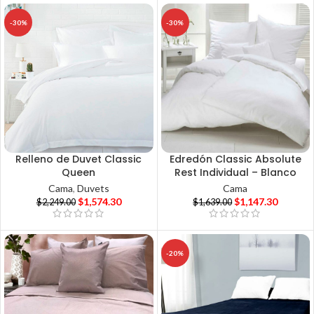
-30%
-30%
Relleno de Duvet Classic
Edredón Classic Absolute
Queen
Rest Individual – Blanco
Cama
,
Duvets
Cama
$
1,574.30
$
1,147.30
$
2,249.00
$
1,639.00
-20%