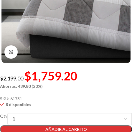
Click to enlarge
$
1,759.20
$
2,199.00
Ahorras: 439.80 (20%)
SKU:
61781
8 disponibles
Qty
AÑADIR AL CARRITO