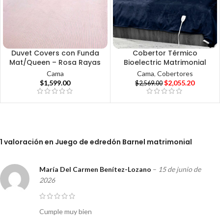
Duvet Covers con Funda
Cobertor Térmico
Mat/Queen – Rosa Rayas
Bioelectric Matrimonial
Cama
Cama
,
Cobertores
$
1,599.00
$
2,055.20
$
2,569.00
1 valoración en
Juego de edredón Barnel matrimonial
María Del Carmen Benítez-Lozano
–
15 de junio de
2026
Cumple muy bien