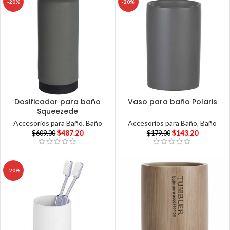
-20%
-20%
Dosificador para baño
Vaso para baño Polaris
Squeezede
Accesorios para Baño
,
Baño
Accesorios para Baño
,
Baño
$
143.20
$
487.20
$
179.00
$
609.00
-20%