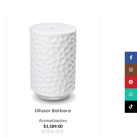
Face
Insta
Pinte
What
TikTo
Difusor Barbara
Aromatizantes
$
1,589.00