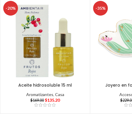
-20%
-35%
Aceite hidrosoluble 15 ml
Joyero en f
Aromatizantes
,
Casa
Acceso
$
135.20
$
169.00
$
229.