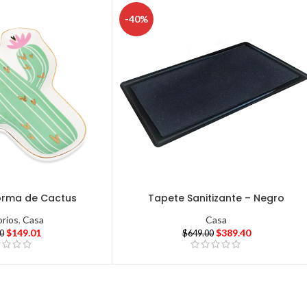
-40%
orma de Cactus
Tapete Sanitizante – Negro
rios
,
Casa
Casa
$
149.01
$
389.40
00
$
649.00