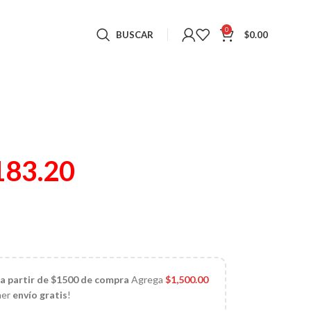
0
BUSCAR
$
0.00
183.20
 a partir de $1500 de compra
Agrega
$
1,500.00
ner
envío gratis
!