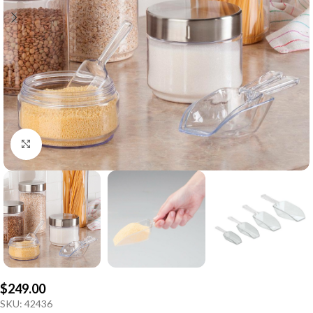
Click to enlarge
$
249.00
SKU:
42436