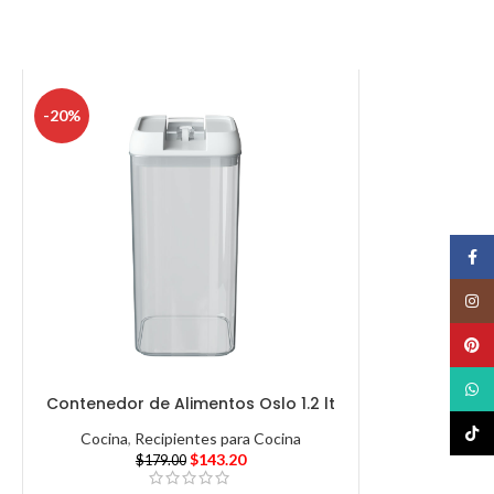
-20%
Face
Insta
Pinte
What
Contenedor de Alimentos Oslo 1.2 lt
TikTo
Cocina
,
Recipientes para Cocina
$
143.20
$
179.00