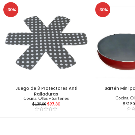
-30%
-30%
Juego de 3 Protectores Anti
Sartén Mini p
Ralladuras
Cocina
,
Ol
Cocina
,
Ollas y Sartenes
$
97.30
$
319.
$
139.00