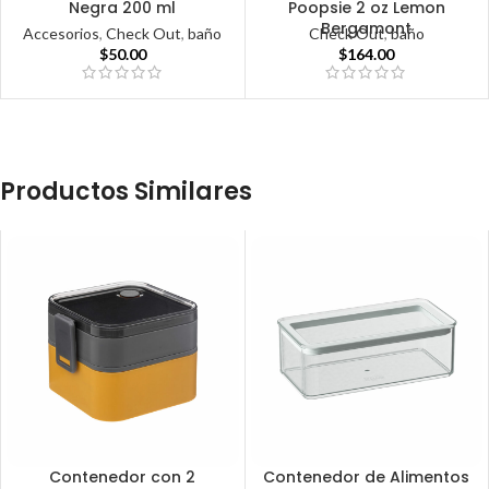
Negra 200 ml
Poopsie 2 oz Lemon
Bergamont
Accesorios
,
Check Out
,
baño
Check Out
,
baño
$
50.00
$
164.00
Productos Similares
Contenedor con 2
Contenedor de Alimentos