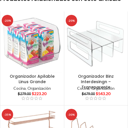
-20%
-20%
Organizador Apilable
Organizador Binz
Linus Grande
Interdesingn –
Transparente
Cocina
,
Organización
Cocina
,
Organización
$
223.20
$
543.20
$
279.00
$
679.00
-35%
-30%