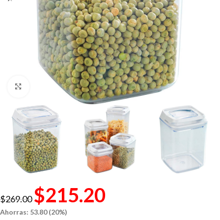
Click to enlarge
$
215.20
$
269.00
Ahorras: 53.80 (20%)