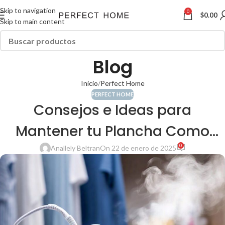
Skip to navigation
0
$
0.00
Skip to main content
Blog
Inicio
Perfect Home
PERFECT HOME
Consejos e Ideas para
Mantener tu Plancha Como
0
Nueva
Anallely Beltran
On 22 de enero de 2025