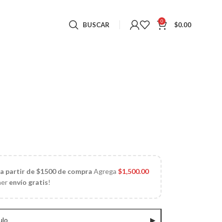
0
BUSCAR
$
0.00
 a partir de $1500 de compra
Agrega
$
1,500.00
ner
envío gratis
!
ulo
▶