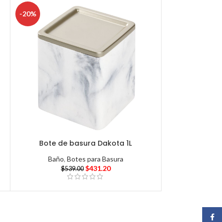
-20%
Bote de basura Dakota 1L
Baño
,
Botes para Basura
$
431.20
$
539.00
Face