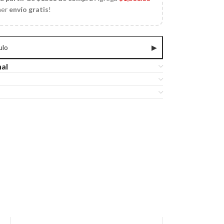
ner
envío gratis
!
ulo
▶
nal