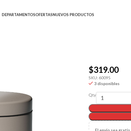
DEPARTAMENTOS
OFERTAS
NUEVOS PRODUCTOS
$
319.00
SKU:
60095
3 disponibles
Qty
El
envío sea gratis