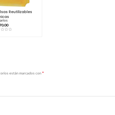
sas Reutilizables
hicas
arios
70.00
*
torios están marcados con