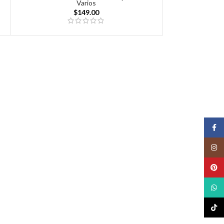
Varios
$
149.00
Face
Insta
Pinte
What
TikTo