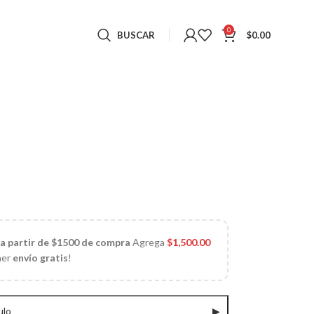
0
BUSCAR
$
0.00
 a partir de $1500 de compra
Agrega
$
1,500.00
ner
envío gratis
!
ulo
▶