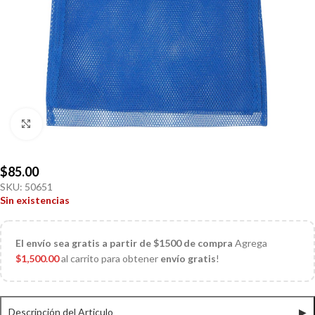
Click to enlarge
$
85.00
SKU:
50651
Sin existencias
El
envío sea gratis a partir de $1500 de compra
Agrega
$
1,500.00
al carrito para obtener
envío gratis
!
Descripción del Articulo
▶