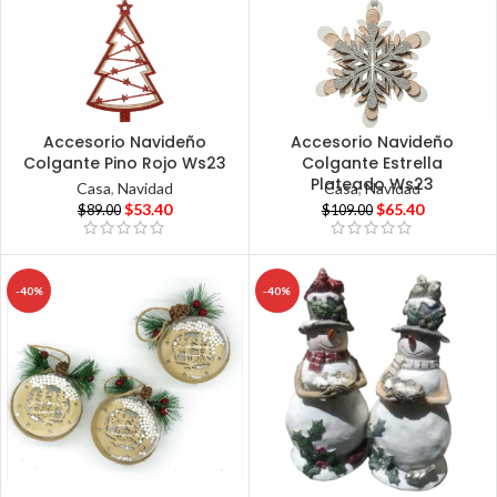
Accesorio Navideño
Accesorio Navideño
Colgante Pino Rojo Ws23
Colgante Estrella
Plateado Ws23
Casa
,
Navidad
Casa
,
Navidad
$
53.40
$
65.40
$
89.00
$
109.00
-40%
-40%