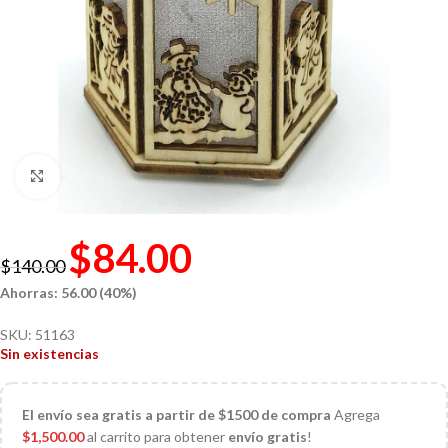
Click to enlarge
$
84.00
$
140.00
Ahorras: 56.00 (40%)
SKU:
51163
Sin existencias
El
envío sea gratis a partir de $1500 de compra
Agrega
$
1,500.00
al carrito para obtener
envío gratis
!