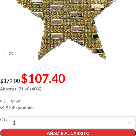
Click to enlarge
$
107.40
$
179.00
Ahorras: 71.60 (40%)
SKU:
52694
52 disponibles
Qty
AÑADIR AL CARRITO