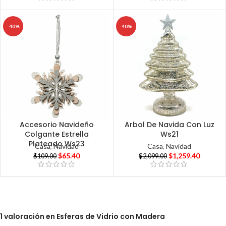
-40%
-40%
Accesorio Navideño
Arbol De Navida Con Luz
Colgante Estrella
Ws21
Plateado Ws23
Casa
,
Navidad
Casa
,
Navidad
$
65.40
$
1,259.40
$
109.00
$
2,099.00
1 valoración en
Esferas de Vidrio con Madera