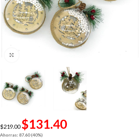
Click to enlarge
$
131.40
$
219.00
Ahorras: 87.60 (40%)