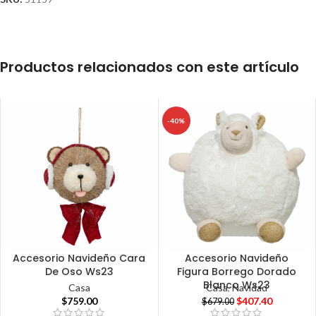
Productos relacionados con este artículo
-40%
Accesorio Navideño Cara
Accesorio Navideño
De Oso Ws23
Figura Borrego Dorado
Blanco Ws23
Casa
Casa
,
Navidad
$
759.00
$
407.40
$
679.00