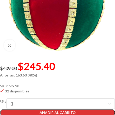
Click to enlarge
$
245.40
$
409.00
Ahorras: 163.60 (40%)
SKU:
52698
32 disponibles
Qty
AÑADIR AL CARRITO