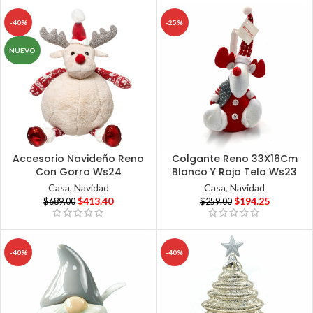
-40%
-25%
NUEVO
Accesorio Navideño Reno
Colgante Reno 33X16Cm
Con Gorro Ws24
Blanco Y Rojo Tela Ws23
Casa
,
Navidad
Casa
,
Navidad
$
413.40
$
194.25
$
689.00
$
259.00
-40%
-40%