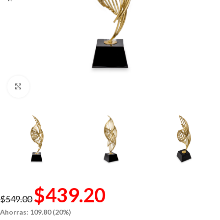
Click to enlarge
$
439.20
$
549.00
Ahorras: 109.80 (20%)