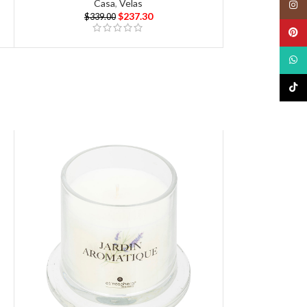
Casa
,
Velas
Insta
$
237.30
$
339.00
Pinte
What
TikTo