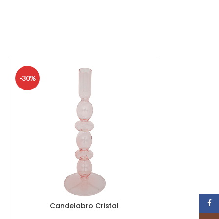
-30%
Face
Candelabro Cristal