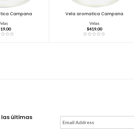
atica Campana
Vela aromatica Campana
Velas
Velas
419.00
$
419.00
 las últimas