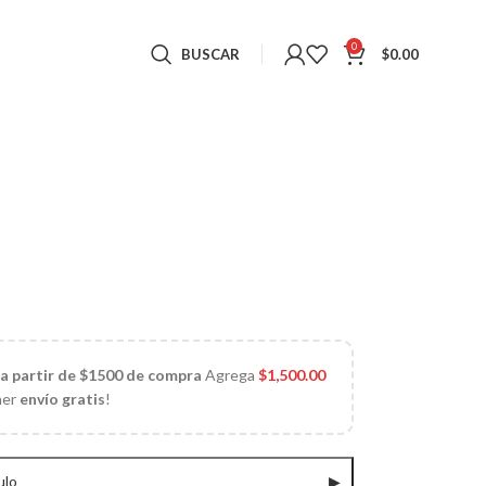
0
BUSCAR
$
0.00
 a partir de $1500 de compra
Agrega
$
1,500.00
ner
envío gratis
!
ulo
▶