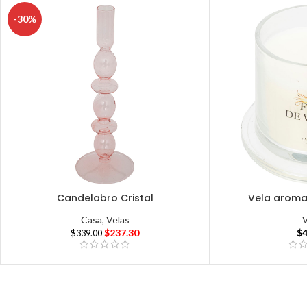
-30%
Candelabro Cristal
Vela arom
Casa
,
Velas
$
237.30
$
$
339.00