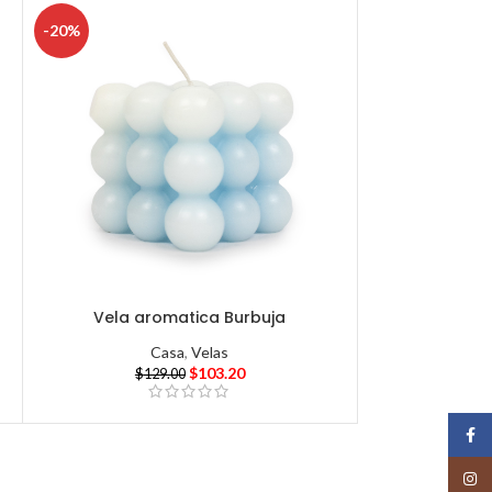
-20%
Vela aromatica Burbuja
Casa
,
Velas
$
103.20
$
129.00
Face
Insta