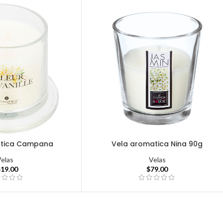
atica Campana
Vela aromatica Nina 90g
Velas
Velas
419.00
$
79.00