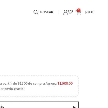
0
BUSCAR
$
0.00
 a partir de $1500 de compra
Agrega
$
1,500.00
ner
envío gratis
!
ulo
▶