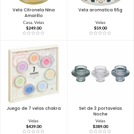
Vela Citronela Nina
Vela aromatica 65g
Amarillo
Velas
Casa
,
Velas
$
59.00
$
249.00
Juego de 7 velas chakra
Set de 3 portavelas
Noche
Velas
Velas
$
439.00
$
389.00