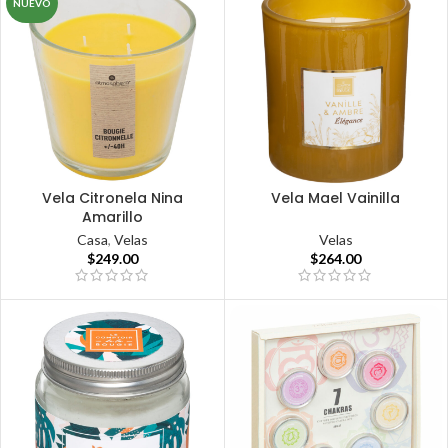
NUEVO
Vela Citronela Nina
Vela Mael Vainilla
Amarillo
Velas
Casa
,
Velas
$
264.00
$
249.00