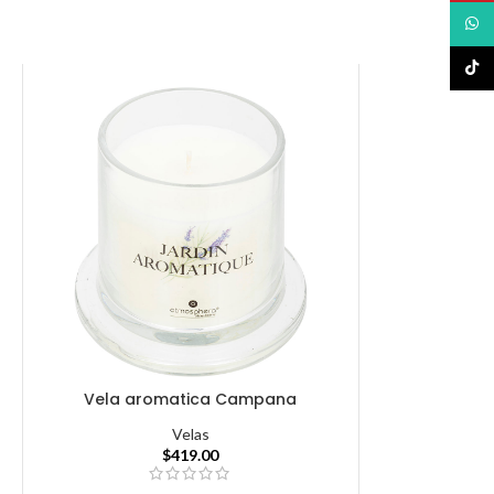
What
TikTo
Vela aromatica Campana
Velas
$
419.00