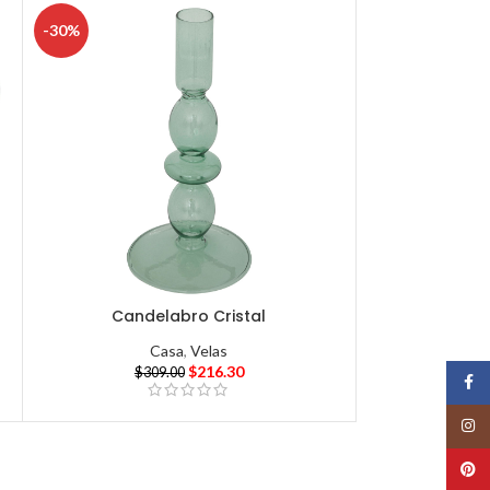
-30%
Candelabro Cristal
Casa
,
Velas
$
216.30
$
309.00
Face
Insta
Pinte