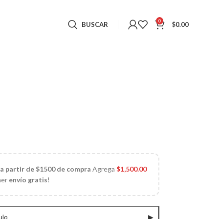
0
BUSCAR
$
0.00
 a partir de $1500 de compra
Agrega
$
1,500.00
ner
envío gratis
!
ulo
▶