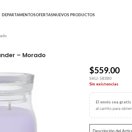
DEPARTAMENTOS
OFERTAS
NUEVOS PRODUCTOS
rado
ander – Morado
$
559.00
SKU:
58380
Sin existencias
El
envío sea gratis
al carrito para obte
Descripción del Artic