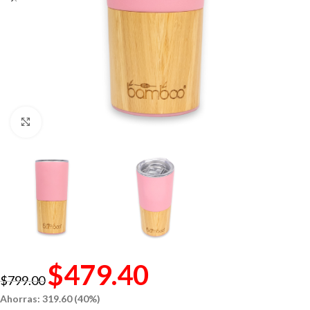
Click to enlarge
$
479.40
$
799.00
Ahorras: 319.60 (40%)