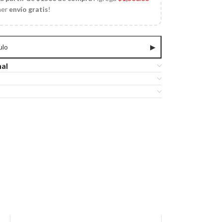
ner
envío gratis
!
ulo
▶
nal