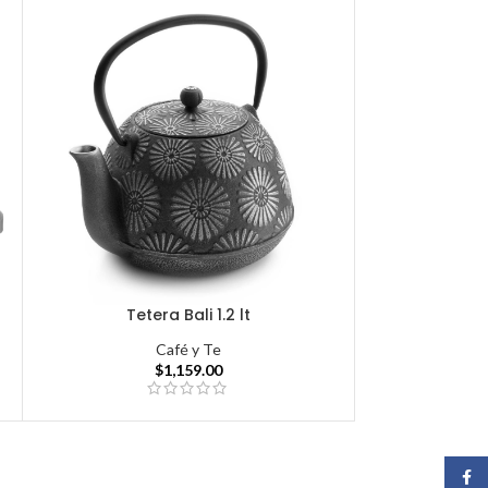
Tetera Bali 1.2 lt
Café y Te
$
1,159.00
Face