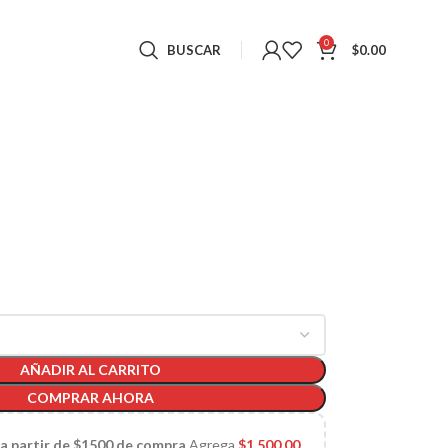
0
BUSCAR
$
0.00
AÑADIR AL CARRITO
COMPRAR AHORA
 a partir de $1500 de compra
Agrega
$
1,500.00