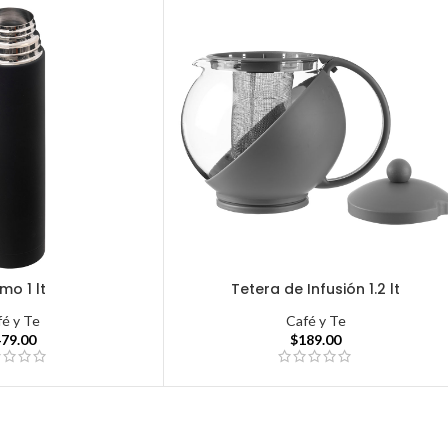
mo 1 lt
Tetera de Infusión 1.2 lt
fé y Te
Café y Te
479.00
$
189.00