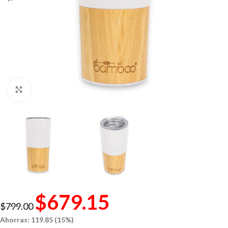
Click to enlarge
$
679.15
$
799.00
Ahorras: 119.85 (15%)