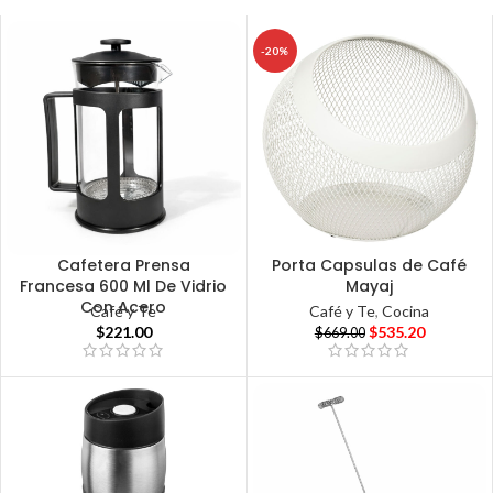
-20%
Cafetera Prensa
Porta Capsulas de Café
Francesa 600 Ml De Vidrio
Mayaj
Con Acero
Café y Te
Café y Te
,
Cocina
$
221.00
$
535.20
$
669.00