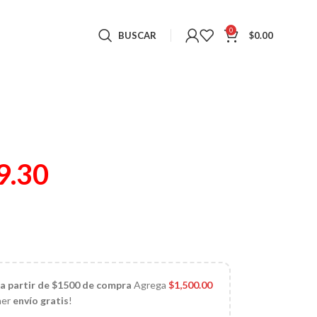
0
BUSCAR
$
0.00
9.30
 a partir de $1500 de compra
Agrega
$
1,500.00
ner
envío gratis
!