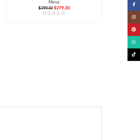
Mesa
Face
$
279.30
$
399.00
Insta
Pinte
What
TikTo