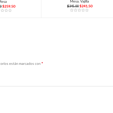
Mesa
,
Vajilla
Mesa
$
241.50
$
259.50
$
345.00
00
*
torios están marcados con