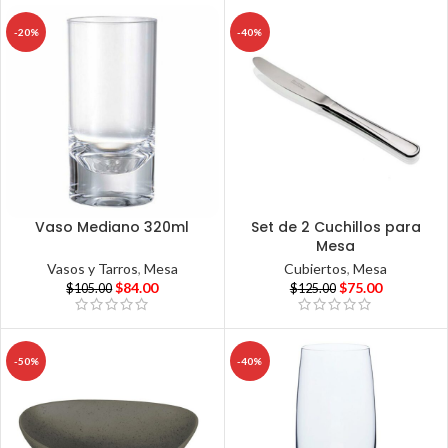
-20%
-40%
Vaso Mediano 320ml
Set de 2 Cuchillos para
Mesa
Vasos y Tarros
,
Mesa
Cubiertos
,
Mesa
$
84.00
$
75.00
$
105.00
$
125.00
-50%
-40%