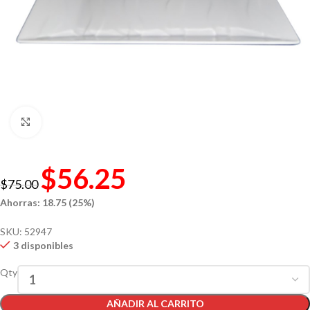
Click to enlarge
$
56.25
$
75.00
Ahorras: 18.75 (25%)
SKU:
52947
3 disponibles
Qty
AÑADIR AL CARRITO