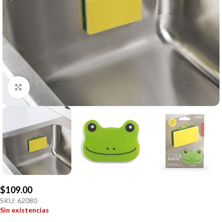
Click to enlarge
$
109.00
SKU:
62080
Sin existencias