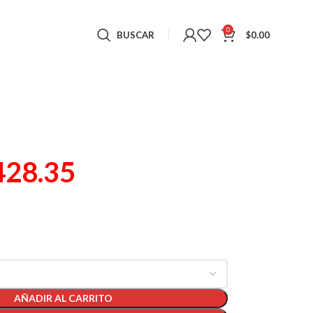
0
BUSCAR
$
0.00
428.35
)
AÑADIR AL CARRITO