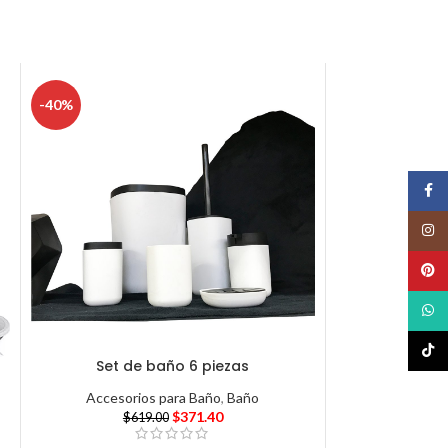
-40%
Face
Insta
Pinte
What
TikTo
Set de baño 6 piezas
Accesorios para Baño
,
Baño
$
371.40
$
619.00