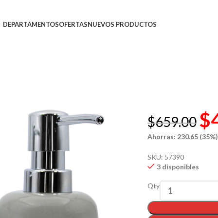
DEPARTAMENTOS
OFERTAS
NUEVOS PRODUCTOS
$
$
659.00
Ahorras: 230.65 (35%
SKU:
57390
3 disponibles
Qty