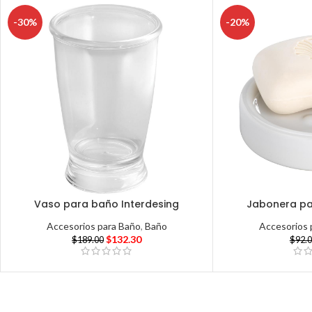
-30%
-20%
Vaso para baño Interdesing
Jabonera pa
Accesorios para Baño
,
Baño
Accesorios 
$
132.30
$
189.00
$
92.