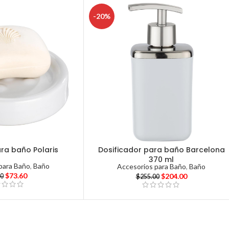
-20%
ra baño Polaris
Dosificador para baño Barcelona
370 ml
para Baño
,
Baño
Accesorios para Baño
,
Baño
$
73.60
$
204.00
00
$
255.00