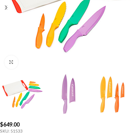
Click to enlarge
$
649.00
SKU:
51533