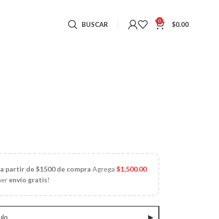
0
BUSCAR
$
0.00
 a partir de $1500 de compra
Agrega
$
1,500.00
ner
envío gratis
!
ulo
▶