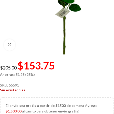
Click to enlarge
$
153.75
$
205.00
Ahorras: 51.25 (25%)
SKU:
55591
Sin existencias
El
envío sea gratis a partir de $1500 de compra
Agrega
$
1,500.00
al carrito para obtener
envío gratis
!