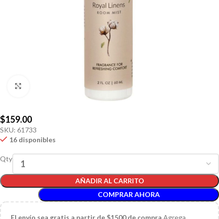
Click to enlarge
$
159.00
SKU:
61733
16 disponibles
Qty
AÑADIR AL CARRITO
COMPRAR AHORA
El
envío sea gratis a partir de $1500 de compra
Agrega