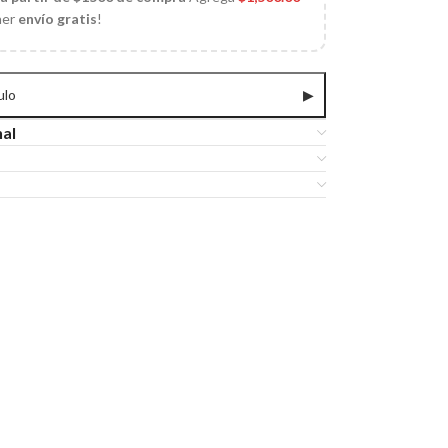
ner
envío gratis
!
ulo
▶
nal