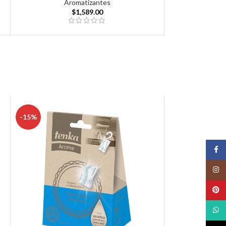
Aromatizantes
$
1,589.00
-15%
Face
Insta
Pinte
What