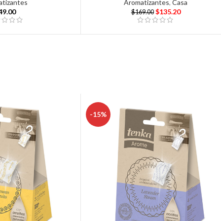
tizantes
Aromatizantes
,
Casa
49.00
$
135.20
$
169.00
-15%