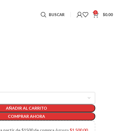
0
BUSCAR
$
0.00
AÑADIR AL CARRITO
COMPRAR AHORA
 a partir de $1500 de compra
Agrega
$
1,500.00