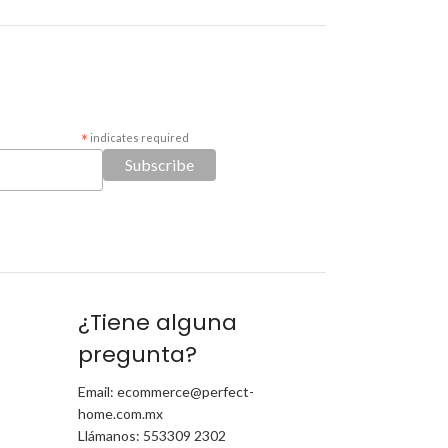
*
indicates required
¿Tiene alguna
pregunta?
Email: ecommerce@perfect-
home.com.mx
Llámanos: 553309 2302