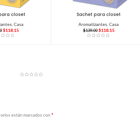
para closet
Sachet para closet
zantes
,
Casa
Aromatizantes
,
Casa
$
118.15
$
118.15
00
$
139.00
*
torios están marcados con