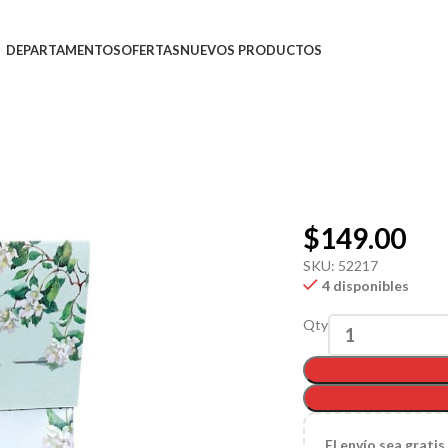
DEPARTAMENTOS
OFERTAS
NUEVOS PRODUCTOS
$
149.00
SKU:
52217
4 disponibles
Qty
El
envío sea gratis