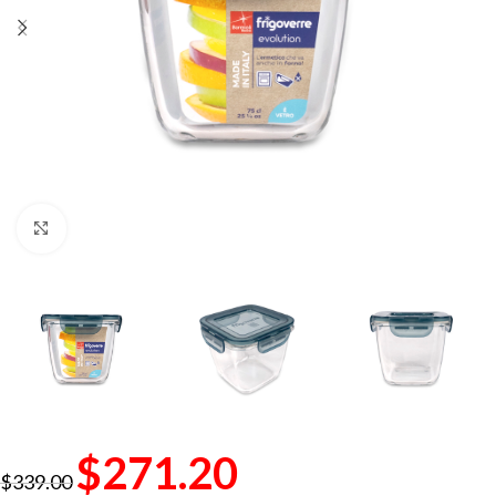
Click to enlarge
$
271.20
$
339.00