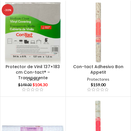
-30%
Protector de Vinil 137×183
Con-tact Adhesivo Bon
cm Con-tact® –
Appetit
Transparente
Cocina
Protectores
$
104.30
$
159.00
$
149.00