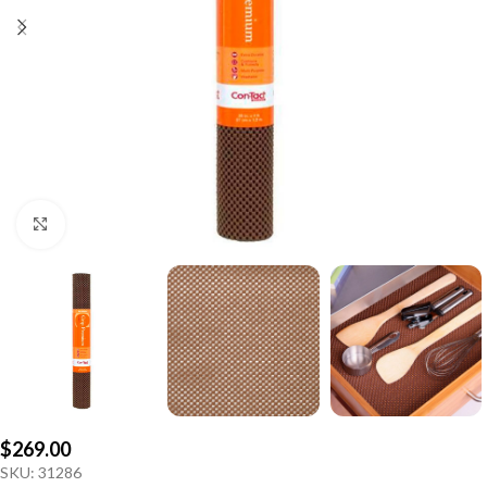
Click to enlarge
$
269.00
SKU:
31286