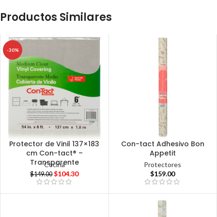
Productos Similares
-30%
Protector de Vinil 137×183
Con-tact Adhesivo Bon
cm Con-tact® –
Appetit
Transparente
Cocina
Protectores
$
104.30
$
159.00
$
149.00