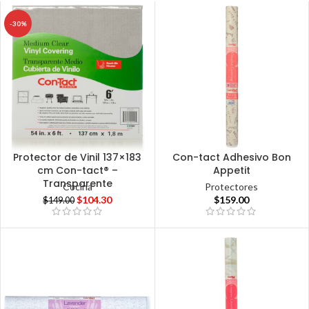
-30%
Protector de Vinil 137×183
Con-tact Adhesivo Bon
cm Con-tact® –
Appetit
Transparente
Cocina
Protectores
$
104.30
$
159.00
$
149.00