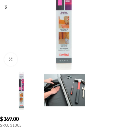
Click to enlarge
$
369.00
SKU:
31305