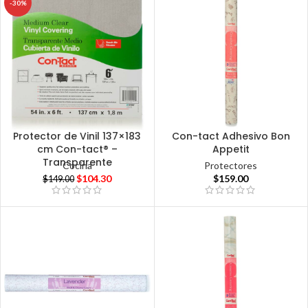
-30%
Protector de Vinil 137×183
Con-tact Adhesivo Bon
cm Con-tact® –
Appetit
Transparente
Cocina
Protectores
$
104.30
$
159.00
$
149.00